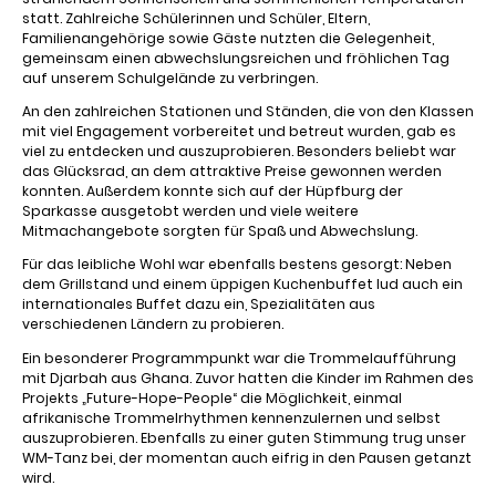
statt. Zahlreiche Schülerinnen und Schüler, Eltern,
Familienangehörige sowie Gäste nutzten die Gelegenheit,
gemeinsam einen abwechslungsreichen und fröhlichen Tag
auf unserem Schulgelände zu verbringen.
An den zahlreichen Stationen und Ständen, die von den Klassen
mit viel Engagement vorbereitet und betreut wurden, gab es
viel zu entdecken und auszuprobieren. Besonders beliebt war
das Glücksrad, an dem attraktive Preise gewonnen werden
konnten. Außerdem konnte sich auf der Hüpfburg der
Sparkasse ausgetobt werden und viele weitere
Mitmachangebote sorgten für Spaß und Abwechslung.
Für das leibliche Wohl war ebenfalls bestens gesorgt: Neben
dem Grillstand und einem üppigen Kuchenbuffet lud auch ein
internationales Buffet dazu ein, Spezialitäten aus
verschiedenen Ländern zu probieren.
Ein besonderer Programmpunkt war die Trommelaufführung
mit Djarbah aus Ghana. Zuvor hatten die Kinder im Rahmen des
Projekts „Future-Hope-People“ die Möglichkeit, einmal
afrikanische Trommelrhythmen kennenzulernen und selbst
auszuprobieren. Ebenfalls zu einer guten Stimmung trug unser
WM-Tanz bei, der momentan auch eifrig in den Pausen getanzt
wird.